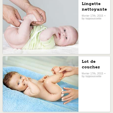
Lingette
nettoyante
pour bébé :
février 17th, 2015
by toppoussette
hygiène et
sécurité au
meilleur
prix
Lot de
couches
pour bébé
février 17th, 2015
by toppoussette
au
meilleur
prix