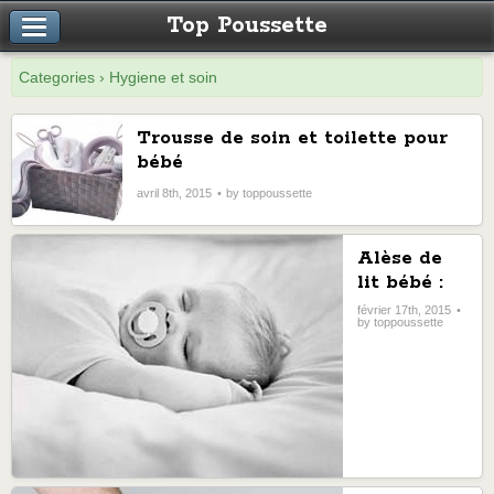
Top Poussette
Categories › Hygiene et soin
Trousse de soin et toilette pour
bébé
avril 8th, 2015
by toppoussette
Alèse de
lit bébé :
trois
février 17th, 2015
by toppoussette
conseils
pour bien
choisir