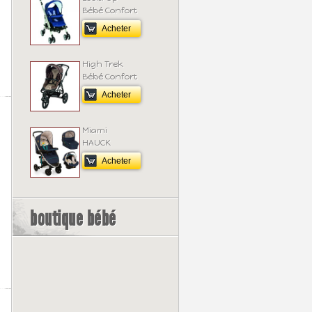
Bébé Confort
Acheter
High Trek
Bébé Confort
Acheter
Miami
HAUCK
Acheter
boutique bébé