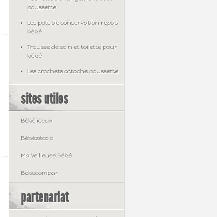
poussette
Les pots de conservation repas
bébé
Trousse de soin et toilette pour
bébé
Les crochets attache poussette
sites utiles
Bébéliceux
Bébézécolo
Ma Veilleuse Bébé
Bebecompar
partenariat