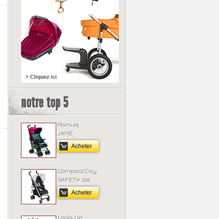
notre top 5
Nanuq
JANE
Acheter
Compact'City
SAFETY 1st
Acheter
Loola Up