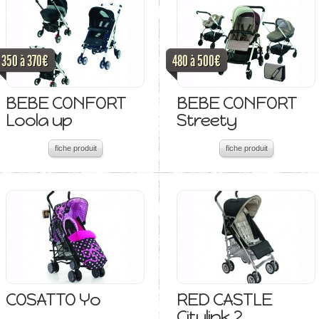
350 à 370€
480 à 500€
BEBE CONFORT
BEBE CONFORT
Loola up
Streety
fiche produit
fiche produit
COSATTO Yo
RED CASTLE
Citylink 2