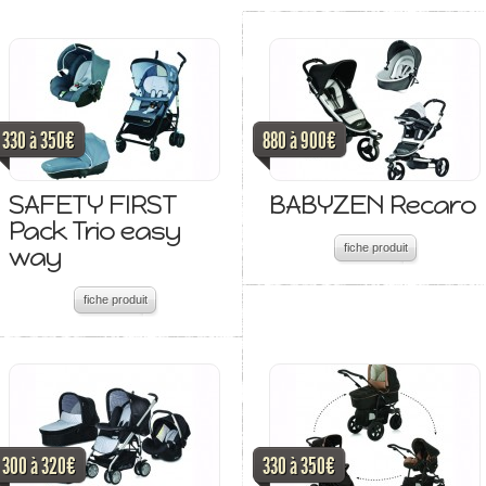
330 à 350€
880 à 900€
SAFETY FIRST
BABYZEN Recaro
Pack Trio easy
way
fiche produit
fiche produit
300 à 320€
330 à 350€