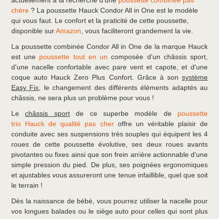
actuellement à la recherche d’une
poussette combinée pas
chère
? La poussette Hauck Condor All in One est le modèle
qui vous faut. Le confort et la praticité de cette poussette,
disponible sur
Amazon
, vous faciliteront grandement la vie.
La poussette combinée Condor All in One de la marque Hauck
est une
poussette tout en un
composée d'un châssis sport,
d'une nacelle confortable avec pare vent et capote, et d'une
coque auto Hauck Zero Plus Confort. Grâce à son
système
Easy Fix
, le changement des différents éléments adaptés au
châssis, ne sera plus un problème pour vous !
Le
châssis sport
de ce superbe modèle de
poussette
trio Hauck de qualité pas cher
offre un véritable plaisir de
conduite avec ses suspensions très souples qui équipent les 4
roues de cette poussette évolutive, ses deux roues avants
pivotantes ou fixes ainsi que son frein arrière actionnable d'une
simple pression du pied. De plus, ses poignées ergonomiques
et ajustables vous assureront une tenue infaillible, quel que soit
le terrain !
Dès la naissance de bébé, vous pourrez utiliser la nacelle pour
vos longues balades ou le siège auto pour celles qui sont plus