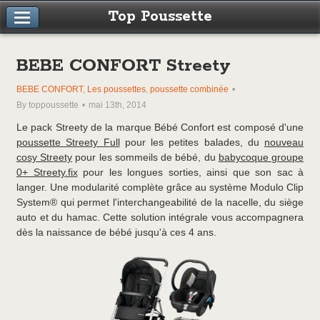
Top Poussette
BEBE CONFORT Streety
BEBE CONFORT
,
Les poussettes
,
poussette combinée
By toppoussette
mai 13th, 2014
Le pack Streety de la marque Bébé Confort est composé d'une
poussette Streety Full
pour les petites balades, du
nouveau
cosy Streety
pour les sommeils de bébé, du
babycoque groupe
0+ Streety.fix
pour les longues sorties, ainsi que son sac à
langer. Une modularité complète grâce au système Modulo Clip
System® qui permet l'interchangeabilité de la nacelle, du siège
auto et du hamac. Cette solution intégrale vous accompagnera
dès la naissance de bébé jusqu'à ces 4 ans.