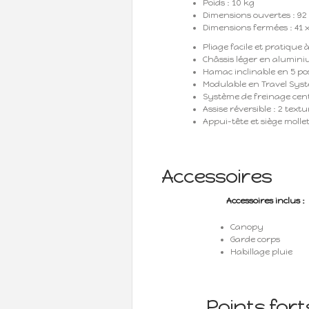
Poids : 10 kg
Dimensions ouvertes : 92 
Dimensions fermées : 41 x
Pliage facile et pratique
Châssis léger en alumin
Hamac inclinable en 5 pos
Modulable en Travel Sys
Système de freinage cen
Assise réversible : 2 textu
Appui-tête et siège molle
Accessoires
Accessoires inclus :
Canopy
Garde corps
Habillage pluie
Points forts