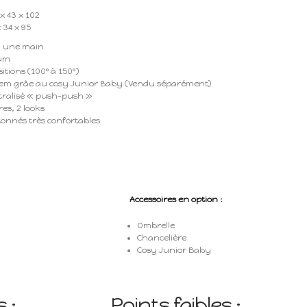
x 43 x 102
 34 x 95
 à une main
ium
itions (100° à 150°)
tem grâe au cosy Junior Baby (Vendu séparément)
tralisé « push-push »
res, 2 looks
tonnés très confortables
Accessoires en option :
Ombrelle
Chancelière
Cosy Junior Baby
 :
Points faibles :