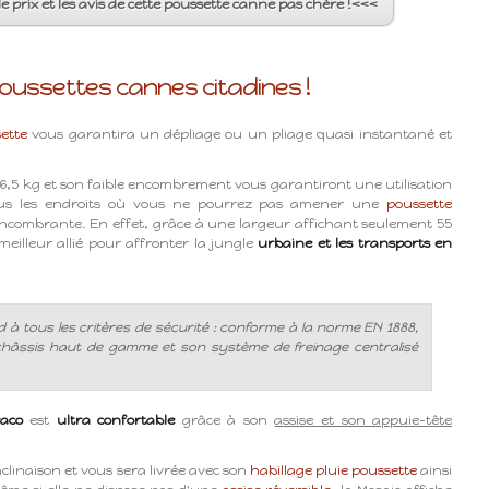
 le prix et les avis de cette poussette canne pas chère !<<<
poussettes cannes citadines !
sette
vous garantira un dépliage ou un pliage quasi instantané et
 6,5 kg et son faible encombrement vous garantiront une utilisation
ous les endroits où vous ne pourrez pas amener une
poussette
ncombrante. En effet, grâce à une largeur affichant seulement 55
meilleur allié pour affronter la jungle
urbaine et les transports en
à tous les critères de sécurité : conforme à la norme EN 1888,
châssis haut de gamme et son système de freinage centralisé
raco
est
ultra confortable
grâce à son
assise et son appuie-tête
nclinaison et vous sera livrée avec son
habillage pluie poussette
ainsi