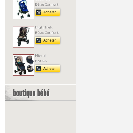
Bébé Confort
Acheter
High Trek
Bébé Confort
Acheter
Miami
HAUCK
Acheter
boutique bébé