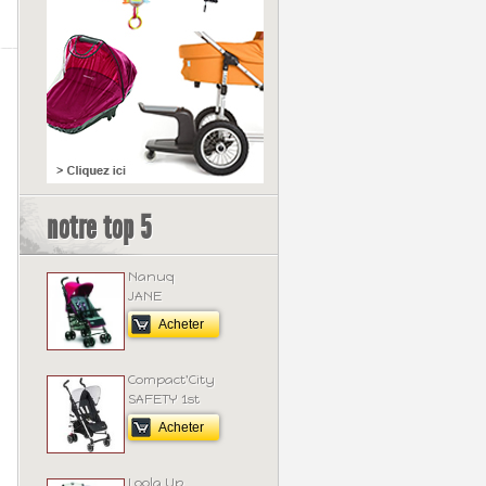
notre top 5
Nanuq
JANE
Acheter
Compact'City
SAFETY 1st
Acheter
Loola Up