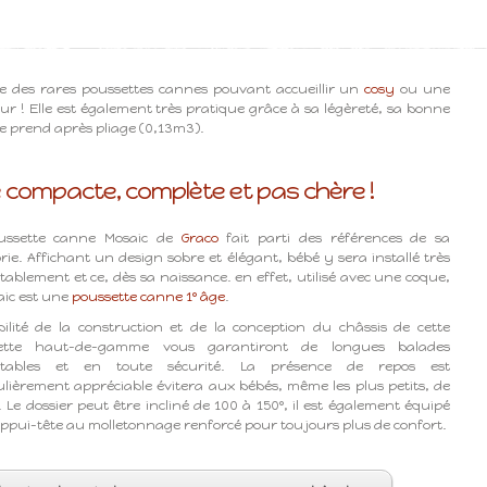
e des rares poussettes cannes pouvant accueillir un
cosy
ou une
r ! Elle est également très pratique grâce à sa légèreté, sa bonne
lle prend après pliage (0,13m3).
compacte, complète et pas chère !
ussette canne Mosaic de
Graco
fait parti des références de sa
rie. Affichant un design sobre et élégant, bébé y sera installé très
tablement et ce, dès sa naissance. en effet, utilisé avec une coque,
aic est une
poussette canne 1° âge
.
bilité de la construction et de la conception du châssis de cette
ette haut-de-gamme vous garantiront de longues balades
rtables et en toute sécurité. La présence de repos est
ulièrement appréciable évitera aux bébés, même les plus petits, de
r. Le dossier peut être incliné de 100 à 150°, il est également équipé
ppui-tête au molletonnage renforcé pour toujours plus de confort.