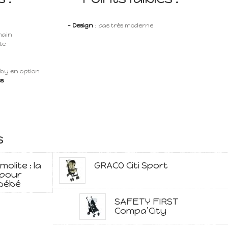
- Design
: pas très moderne
main
te
aby en option
és
s
lite : la
GRACO Citi Sport
 pour
bébé
SAFETY FIRST
Compa’City