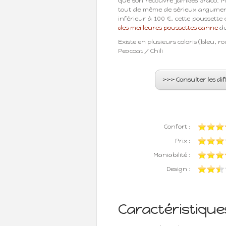
que son recouvre jambes Graco. M
tout de même de sérieux argument
inférieur à 100 €, cette poussett
des meilleures poussettes canne
du
Existe en plusieurs coloris (bleu, ro
Peacoat / Chili
>>> Consulter les dif
Confort :
Prix :
Maniabilité :
Design :
Caractéristique