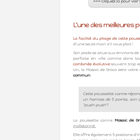
>>> Cliquez ici pour voir
L'une des meilleures 
La facilité du pliage de cette pous
d'une seule main s'il vous plait !
Son poids se situe aux environs de
parfaite en ville comme dans t
combinée évolutive
souvent trop e
cm, la Mosaic de Graco sera votre 
commun
.
Cette poussette canne répond 
un harnais de 5 points, son 
"push-push"!
La poussette canne
Mosaic de G
molletonné.
Elle offre également 5 positions d'i