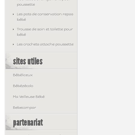
poussette
Les pots de conservation repas
bébé
Trousse de soin et toilette pour
bébé
Les crochets attache poussette
sites utiles
Bébéliceux
Bébézécolo
Ma Veilleuse Bébé
Bebecompar
partenariat