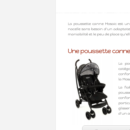
La poussette canne Mosaic est un
nacelle sans besoin d'un adaptateu
maniabilité et le peu de place qu'e
Une poussette canne 
La po
catégo
confor
la Mos
La fia
pouss
confo
partic
glisse
d'un a