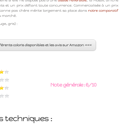
ême si elle ne dispose pas d'une
assise réversible
, la Mosaic affiche
s et un prix défiant toute concurrence. Commercialisée à un prix
e canne pas chère mérite largement sa place dans
notre comparatif
 marché.
uge, gris) :
férents coloris disponibles et les avis sur Amazon <<<
Note générale : 6/10
s techniques :