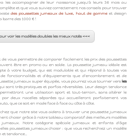
a les accompagner de leur naissance jusqu'à leurs 36 mois au
 complète et que vous suiviez correctement nos conseils pour trouver
existe
des poussettes jumeaux de luxe, haut de gamme
et design
la barre des 1000 € !
pour voir les modèles doubles les mieux notés <<<
t de vous permettre de comparer facilement les prix des poussettes
uvent être en promo ou en solde. La poussette jumeau idéale est
pte à votre budget, qui est modulable et qui répond à toutes vos
e de fonctionnalités et d'équipements que d'encombrement et de
oussette jumeaux super équipée, vous pourrez vous tourner vers
les
ui sont très pratiques et parfois réversibles. Leur design tendance
permettront une utilisation sport et tout-terrain, sans altérer le
 par deux nacelles séparées qui accueilleront parfaitement vos
o, que ce soit en mode face à face ou côte à côte.
sachez que notre site vous aidera à trouver une poussette jumeaux
ent choisir grâce à notre tableau comparatif des meilleurs modèles
 jumeaux. Notre catégorie spéciale jumeaux et enfants d'âge
elles poussettes jumeaux choisir : que vous recherchiez un modèle
n et tendance…