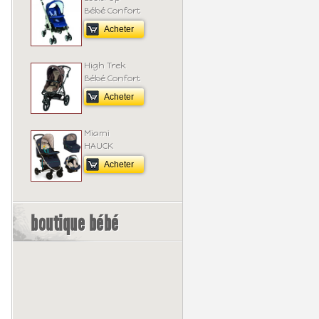
Bébé Confort
Acheter
High Trek
Bébé Confort
Acheter
Miami
HAUCK
Acheter
boutique bébé