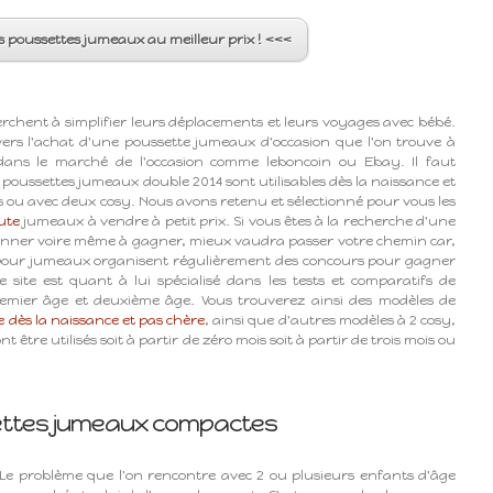
s poussettes jumeaux au meilleur prix ! <<<
ent à simplifier leurs déplacements et leurs voyages avec bébé.
vers l'achat d'une poussette jumeaux d'occasion que l'on trouve à
 dans le marché de l'occasion comme leboncoin ou Ebay. Il faut
 poussettes jumeaux double 2014 sont utilisables dès la naissance et
 ou avec deux cosy. Nous avons retenu et sélectionné pour vous les
ute
jumeaux à vendre à petit prix. Si vous êtes à la recherche d'une
onner voire même à gagner, mieux vaudra passer votre chemin car,
s pour jumeaux organisent régulièrement des concours pour gagner
site est quant à lui spécialisé dans les tests et comparatifs de
mier âge et deuxième âge. Vous trouverez ainsi des modèles de
le dès la naissance et pas chère
, ainsi que d'autres modèles à 2 cosy,
être utilisés soit à partir de zéro mois soit à partir de trois mois ou
settes jumeaux compactes
Le problème que l'on rencontre avec 2 ou plusieurs enfants d'âge