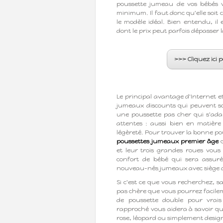
poussette jumeau de vos bébés v
minimum. Il faut donc qu'elle soit
le modèle idéal. Bien entendu, il 
dont le prix peut parfois dépasser 
>>> Cliquez ici 
Le principal avantage d'Internet e
jumeaux discounts qui peuvent so
une poussette pas cher qui s'ada
attentes : aussi bien en matièr
légèreté. Pour trouver la bonne p
poussettes jumeaux premier âge
q
et leur trois grandes roues vous 
confort de bébé qui sera assuré
nouveau-nés jumeaux avec siège aut
Si c'est ce que vous recherchez, 
pas chère que vous pourrez facilem
de poussette double pour vrais
rapproché vous aidera à savoir qu
rose, léopard ou simplement desig