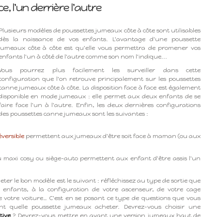
e, l'un derrière l'autre
Plusieurs modèles de poussettes jumeaux côte à côte sont utilisables
dès la naissance de vos enfants. L'avantage d'une poussette
jumeaux côte à côte est qu'elle vous permettra de promener vos
enfants l'un à côté de l'autre comme son nom l'indique...
Vous pourrez plus facilement les surveiller dans cette
configuration que l'on retrouve principalement sur les poussettes
canne jumeaux côte à côte. La disposition face à face est également
disponible en mode jumeaux : elle permet aux deux enfants de se
faire face l'un à l'autre. Enfin, les deux dernières configurations
des poussettes canne jumeaux sont les suivantes :
versible
permettent aux jumeaux d'être soit face à maman (ou aux
u maxi cosy ou siège-auto permettent aux enfant d'être assis l'un
eter le bon modèle est le suivant : réfléchissez au type de sortie que
 enfants, à la configuration de votre ascenseur, de votre cage
e de votre voiture… C'est en se posant ce type de questions que vous
ent quelle poussette jumeaux acheter. Devrez-vous choisir une
tive
? Devrez-vous mettre en avant une version jumeaux haut de