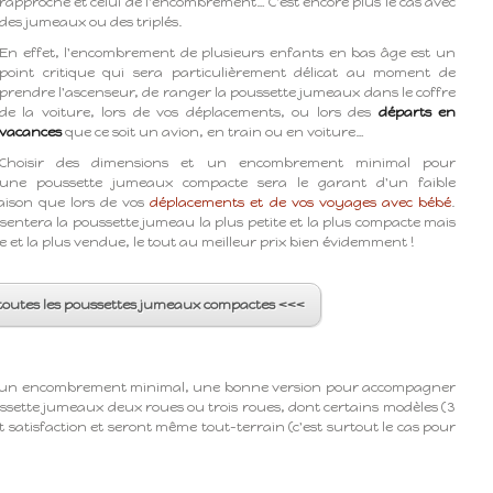
rapproché et celui de l'encombrement… C'est encore plus le cas avec
des jumeaux ou des triplés.
En effet, l'encombrement de plusieurs enfants en bas âge est un
point critique qui sera particulièrement délicat au moment de
prendre l'ascenseur, de ranger la poussette jumeaux dans le coffre
de la voiture, lors de vos déplacements, ou lors des
départs en
vacances
que ce soit un avion, en train ou en voiture…
Choisir des dimensions et un encombrement minimal pour
une poussette jumeaux compacte sera le garant d'un faible
ison que lors de vos
déplacements et de vos voyages avec bébé
.
entera la poussette jumeau la plus petite et la plus compacte mais
ue et la plus vendue, le tout au meilleur prix bien évidemment !
 toutes les poussettes jumeaux compactes <<<
ir un encombrement minimal, une bonne version pour accompagner
ssette jumeaux deux roues ou trois roues, dont certains modèles (3
 satisfaction et seront même tout-terrain (c'est surtout le cas pour