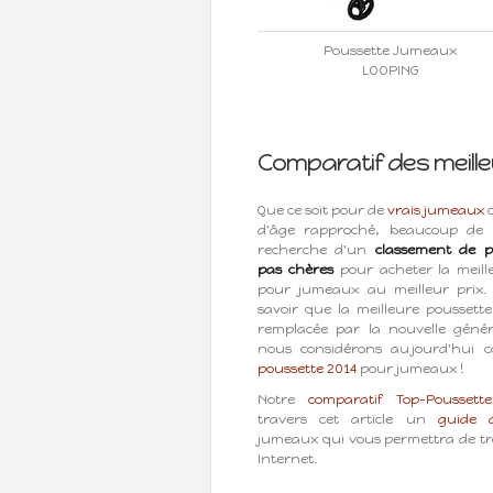
Poussette Jumeaux
LOOPING
Comparatif des meill
Que ce soit pour de
vrais jumeaux
o
d'âge rapproché, beaucoup de 
recherche d'un
classement de p
pas chères
pour acheter la meill
pour jumeaux au meilleur prix.
savoir que la meilleure poussett
remplacée par la nouvelle génér
nous considérons aujourd'hui
poussette 2014
pour jumeaux !
Notre
comparatif Top-Poussette
travers cet article un
guide d
jumeaux qui vous permettra de tro
Internet.