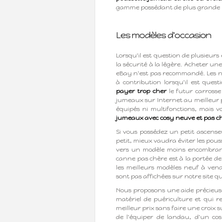
gamme possédant de plus grande r
Les modèles d'occasion
Lorsqu'il est question de plusieurs
la sécurité à la légère. Acheter u
eBay n'est pas recommandé. Les nac
à contribution lorsqu'il est que
payer trop cher
le futur carrosse
jumeaux sur Internet au meilleur p
équipés ni multifonctions, mais
jumeaux avec cosy neuve et pas c
Si vous possédez un petit ascense
petit, mieux vaudra éviter les po
vers un modèle moins encombrant
canne pas chère est à la portée de
les meilleurs modèles neuf à vend
sont pas affichées sur notre site q
Nous proposons une aide précieuse 
matériel de puériculture et qui 
meilleur prix sans faire une croix 
de l'équiper de landau, d'un cos