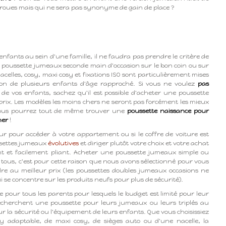
oues mais qui ne sera pas synonyme de gain de place ?
 enfants au sein d'une famille, il ne faudra pas prendre le critère de
ne poussette jumeaux seconde main d'occasion sur le bon coin ou sur
elles, cosy, maxi cosy et fixations ISO sont particulièrement mises
stion de plusieurs enfants d'âge rapproché. Si vous ne voulez
pas
 de vos enfants, sachez qu'il est possible d'acheter une poussette
rix. Les modèles les moins chers ne seront pas forcément les mieux
 vous pourrez tout de même trouver une
poussette naissance pour
her
!
ur pour accéder à votre appartement ou si le coffre de voiture est
ussettes jumeaux
évolutives
et diriger plutôt votre choix et votre achat
 et facilement pliant. Acheter une poussette jumeaux simple ou
 tous, c'est pour cette raison que nous avons sélectionné pour vous
re au meilleur prix (les poussettes doubles jumeaux occasions ne
ui se concentre sur les produits neufs pour plus de sécurité).
pour tous les parents pour lesquels le budget est limité pour leur
recherchent une poussette pour leurs jumeaux ou leurs triplés au
sur la sécurité ou l'équipement de leurs enfants. Que vous choisissiez
y adaptable, de maxi cosy, de sièges auto ou d'une nacelle, la