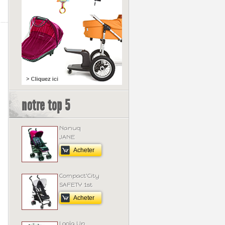
notre top 5
Nanuq
JANE
Acheter
Compact'City
SAFETY 1st
Acheter
Loola Up