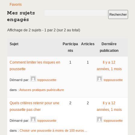
Favoris
Mes sujets
engagés
Affichage de 2 sujets - 1 par 2 (sur 2 au total)
Sujet
Participa
Articles
Dernière
nts
publication
Comment limiter les risques en
1
1
Il y a 12
poussette
années, 1 mois
Démarré par:
toppoussette
toppoussette
dans :
Astuces pratiques puériculture
Quels critères retenir pour une
2
2
Il y a 12
poussette pas cher
années, 1 mois
Démarré par:
toppoussette
toppoussette
dans :
Choisir une poussette à moins de 100 euros…